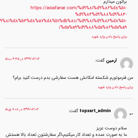
براتون میذارم
https://asiafanar.com/%d9%81%d9%86%d8%b1-
%d9%84%d9%88%d9%84-
%d9%81%d8%b4%d8%a7%d8%b1%db%8c/%d9%81%d9%86%d8%b1-
%da%a9%d9%88%da%86%da%a9/
برای پاسخ دادن وارد شوید
۱۳۹۹/۰۲/۰۲ در ۴:۴۵ ب٫ظ
آرمین
گفت:
ن فنرموتورم شکسته امکانش هست سفارشی بدم درست کنید برام؟
رای پاسخ دادن وارد شوید
۱۳۹۹/۰۲/۰۲ در ۷:۰۸ ق٫ظ
topxart_admin
گفت:
سلام دوست عزیز
ما به صورت عمده و تعداد کار میکنیم،اگر سفارشتون تعداد بالا هستش