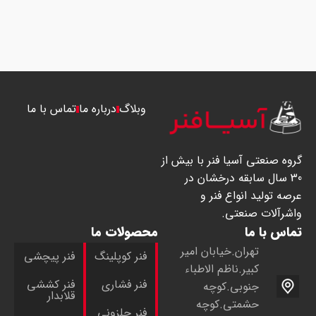
وبلاگ
درباره ما
تماس با ما
گروه صنعتی آسیا فنر با بیش از
30 سال سابقه درخشان در
عرصه تولید انواع فنر و
واشرآلات صنعتی.
تماس با ما
محصولات ما
تهران.خيابان امير
فنر کوپلینگ
فنر پیچشی
كبير.ناظم الاطباء
فنر فشاری
فنر کششی
جنوبی.کوچه
قلابدار
حشمتی.کوچه
فنر حلزونی