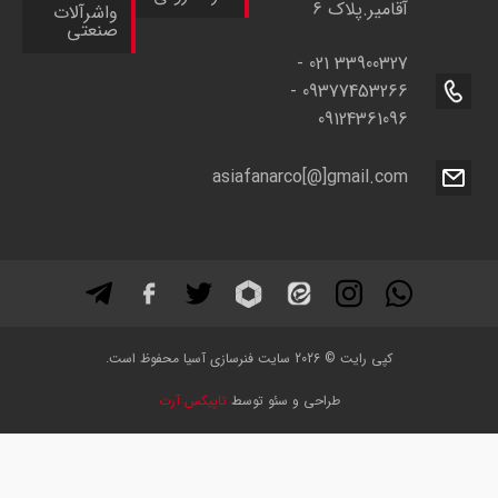
آقامیر.پلاک 6
واشرآلات
صنعتی
021 33900327 -
09377453266 -
09124361096
asiafanarco[@]gmail.com
کپی رایت © 2026 سایت فنرسازی آسیا محفوظ است.
طراحی و سئو توسط
تاپیکس آرت